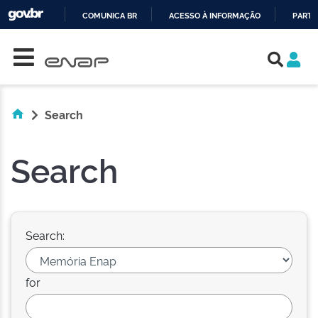
COMUNICA BR
ACESSO À INFORMAÇÃO
PARTI
Skip navigation
IR
PARA
O
CONTEÚDO
Search
Search
Search:
for