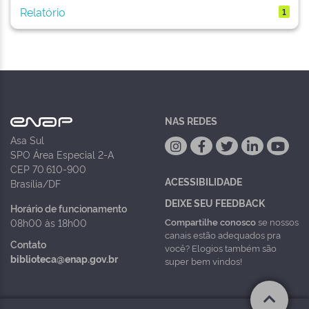
Relatório
1
NAS REDES
Asa Sul
SPO Área Especial 2-A
CEP 70.610-900
ACESSIBILIDADE
Brasília/DF
DEIXE SEU FEEDBACK
Horário de funcionamento
Compartilhe conosco
se nossos
08h00 às 18h00
canais estão adequados pra
Contato
você? Elogios também são
biblioteca@enap.gov.br
super bem vindos!