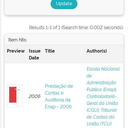
Results 1-1 of 1 (Search time: 0.002 seconds).
Item hits:
Preview
Issue
Title
Author(s)
Date
Escola Nacional
de
Administração
Prestação de
Pública (Enap)
;
Contas e
2006
Controladoria-
Auditoria da
Geral da União
Enap - 2006
(CGU)
;
Tribunal
de Contas da
União (TCU)