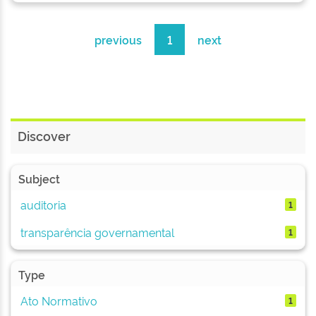
previous
1
next
Discover
Subject
auditoria
1
transparência governamental
1
Type
Ato Normativo
1