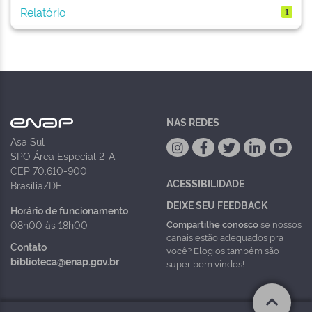
Relatório
1
NAS REDES
Asa Sul
SPO Área Especial 2-A
CEP 70.610-900
ACESSIBILIDADE
Brasília/DF
DEIXE SEU FEEDBACK
Horário de funcionamento
Compartilhe conosco
se nossos
08h00 às 18h00
canais estão adequados pra
Contato
você? Elogios também são
biblioteca@enap.gov.br
super bem vindos!