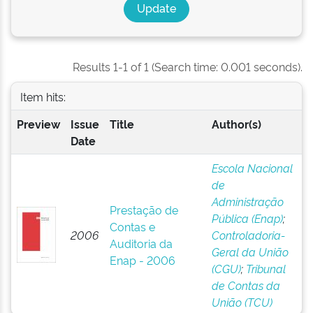
Results 1-1 of 1 (Search time: 0.001 seconds).
Item hits:
Preview
Issue
Title
Author(s)
Date
Escola Nacional
de
Administração
Prestação de
Pública (Enap)
;
Contas e
2006
Controladoria-
Auditoria da
Geral da União
Enap - 2006
(CGU)
;
Tribunal
de Contas da
União (TCU)