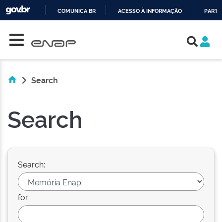
COMUNICA BR
ACESSO À INFORMAÇÃO
PARTI
Skip navigation
IR
PARA
O
CONTEÚDO
Search
Search
Search:
for