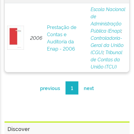
Escola Nacional
de
Administração
Prestação de
Pública (Enap)
;
Contas e
2006
Controladoria-
Auditoria da
Geral da União
Enap - 2006
(CGU)
;
Tribunal
de Contas da
União (TCU)
previous
1
next
Discover