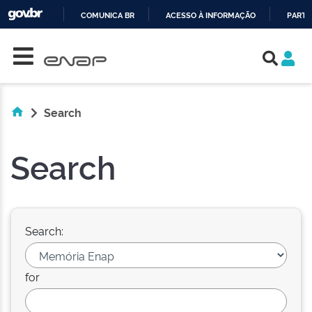
COMUNICA BR
ACESSO À INFORMAÇÃO
PARTI
Skip navigation
IR
PARA
O
CONTEÚDO
Search
Search
Search:
for