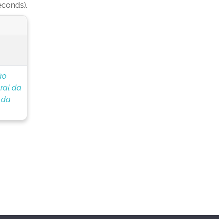
econds).
ão
ral da
 da