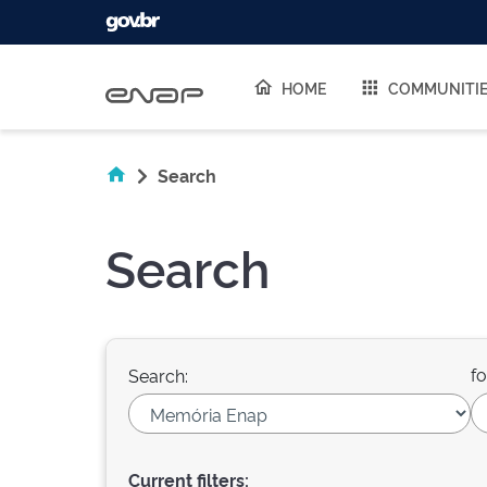
Skip navigation
HOME
COMMUNITI
Search
Search
fo
Search:
Current filters: