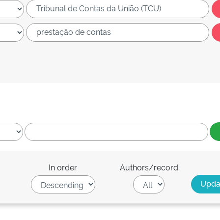
In order
Authors/record