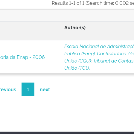
Results 1-1 of 1 (Search time: 0.002 s
Author(s)
Escola Nacional de Administraç
Pública (Enap)
;
Controladoria-Ge
toria da Enap - 2006
União (CGU)
;
Tribunal de Contas
União (TCU)
revious
1
next