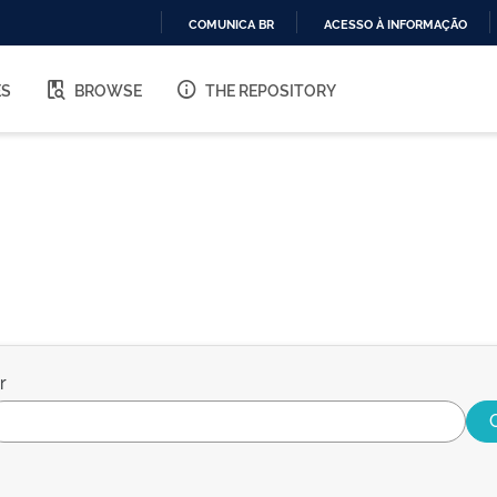
COMUNICA BR
ACESSO À INFORMAÇÃO
IR
PARA
ES
BROWSE
THE REPOSITORY
O
CONTEÚDO
r