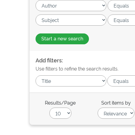
Start a new search
Add filters:
Use filters to refine the search results.
Results/Page
Sort items by