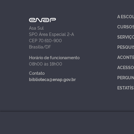
A ESCO
CURSO
Asa Sul
SPO Área Especial 2-A
SERVIÇ
CEP 70.610-900
Brasília/DF
PESQUI
ACONT
Horário de funcionamento
08h00 às 18h00
ACESSO
Contato
PERGUN
biblioteca@enap.gov.br
ESTATÍS