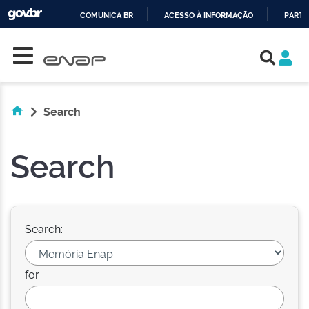
COMUNICA BR
ACESSO À INFORMAÇÃO
PARTI
Skip navigation
IR
PARA
O
CONTEÚDO
Search
Search
Search:
for