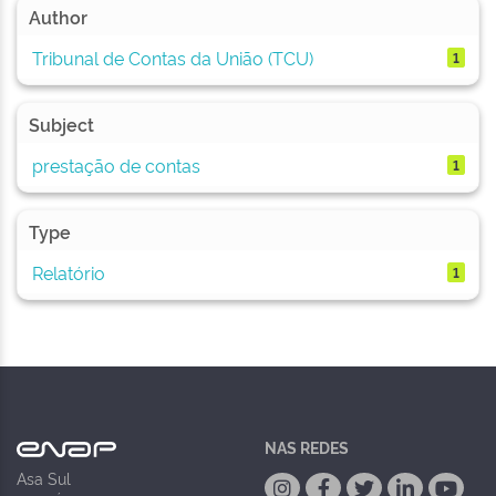
Author
Tribunal de Contas da União (TCU)
1
Subject
prestação de contas
1
Type
Relatório
1
NAS REDES
Asa Sul