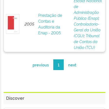
Escola Nacional
de
Administração
Prestação de
Pública (Enap)
;
Contas e
2005
Controladoria-
Auditoria da
Geral da União
Enap - 2005
(CGU)
;
Tribunal
de Contas da
União (TCU)
previous
1
next
Discover