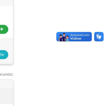
econds).