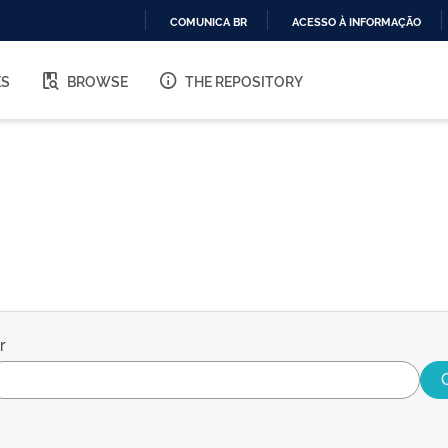
COMUNICA BR
ACESSO À INFORMAÇÃO
IR
PARA
ES
BROWSE
THE REPOSITORY
O
CONTEÚDO
r