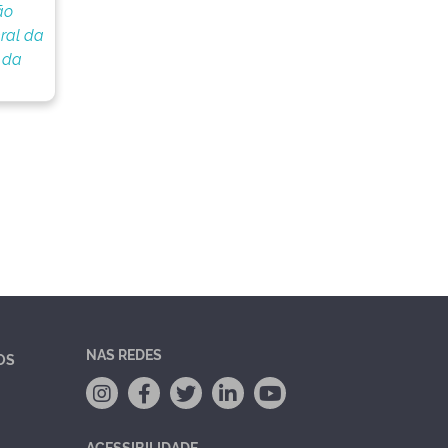
ão
ral da
 da
NAS REDES
OS
ACESSIBILIDADE