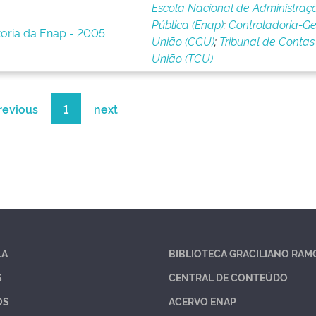
Escola Nacional de Administraç
Pública (Enap)
;
Controladoria-Ge
toria da Enap - 2005
União (CGU)
;
Tribunal de Contas
União (TCU)
revious
1
next
LA
BIBLIOTECA GRACILIANO RAM
S
CENTRAL DE CONTEÚDO
OS
ACERVO ENAP