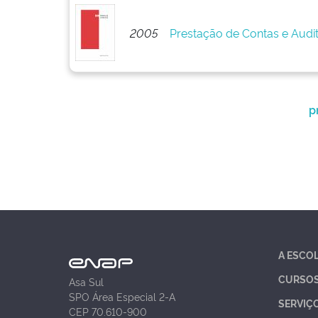
2005
Prestação de Contas e Audi
p
A ESCO
CURSO
Asa Sul
SPO Área Especial 2-A
SERVIÇ
CEP 70.610-900