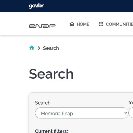
Skip navigation
HOME
COMMUNITI
Search
Search
fo
Search:
Current filters: