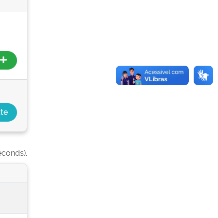
econds).