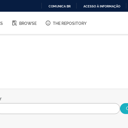
COMUNICA BR
ACESSO À INFORMAÇÃO
IR
PARA
ES
BROWSE
THE REPOSITORY
O
CONTEÚDO
r