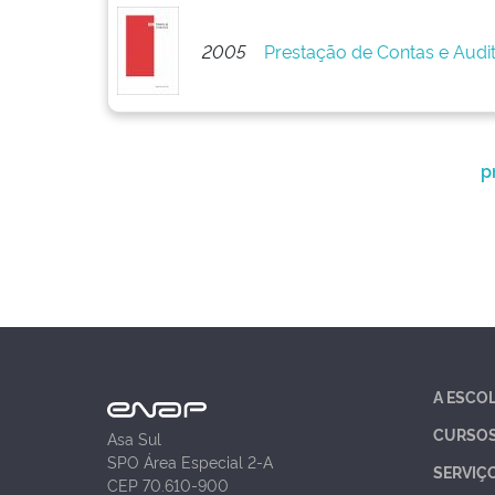
2005
Prestação de Contas e Audi
p
A ESCO
CURSO
Asa Sul
SPO Área Especial 2-A
SERVIÇ
CEP 70.610-900