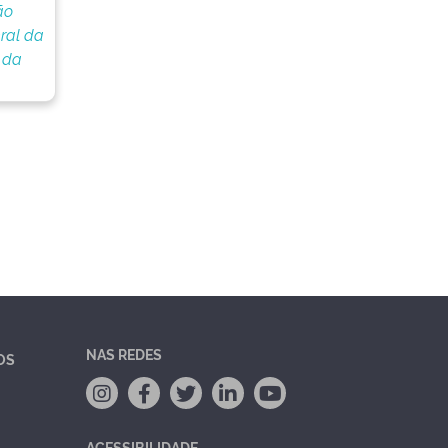
ão
ral da
 da
NAS REDES
OS
ACESSIBILIDADE