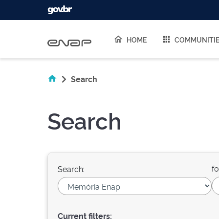
Skip navigation
HOME
COMMUNITI
Search
Search
fo
Search:
Current filters: