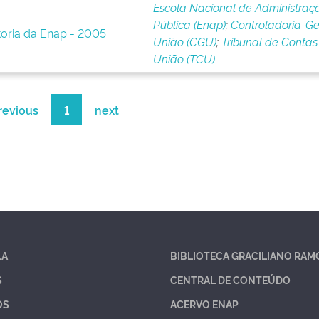
Escola Nacional de Administraç
Pública (Enap)
;
Controladoria-Ge
toria da Enap - 2005
União (CGU)
;
Tribunal de Contas
União (TCU)
revious
1
next
LA
BIBLIOTECA GRACILIANO RAM
S
CENTRAL DE CONTEÚDO
OS
ACERVO ENAP