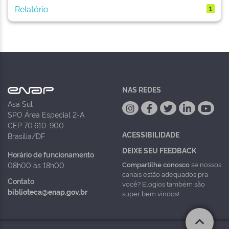
Relatório
1
NAS REDES
Asa Sul
SPO Área Especial 2-A
CEP 70.610-900
ACESSIBILIDADE
Brasília/DF
DEIXE SEU FEEDBACK
Horário de funcionamento
Compartilhe conosco
se nossos
08h00 às 18h00
canais estão adequados pra
Contato
você? Elogios também são
biblioteca@enap.gov.br
super bem vindos!