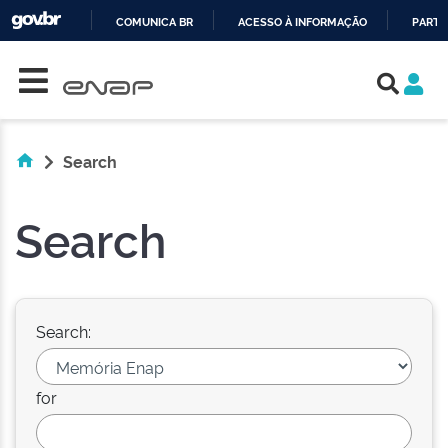
COMUNICA BR
ACESSO À INFORMAÇÃO
PARTI
Skip navigation
IR
PARA
O
CONTEÚDO
Search
Search
Search:
for