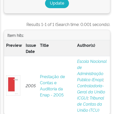
Results 1-1 of 1 (Search time: 0.001 seconds).
Item hits:
Preview
Issue
Title
Author(s)
Date
Escola Nacional
de
Administração
Prestação de
Pública (Enap)
;
Contas e
2005
Controladoria-
Auditoria da
Geral da União
Enap - 2005
(CGU)
;
Tribunal
de Contas da
União (TCU)