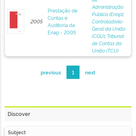
Administração
Prestação de
Pública (Enap)
;
Contas e
2005
Controladoria-
Auditoria da
Geral da União
Enap - 2005
(CGU)
;
Tribunal
de Contas da
União (TCU)
previous
1
next
Discover
Subject