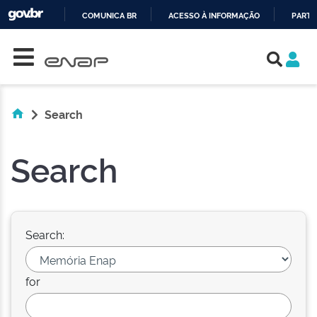
COMUNICA BR
ACESSO À INFORMAÇÃO
PARTI
Skip navigation
IR
PARA
O
CONTEÚDO
Search
Search
Search:
for