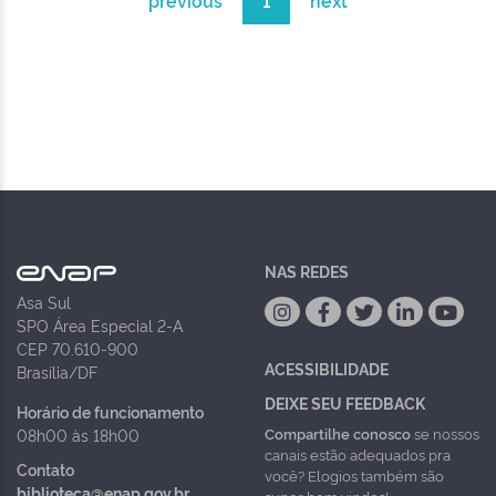
previous
1
next
NAS REDES
Asa Sul
SPO Área Especial 2-A
CEP 70.610-900
ACESSIBILIDADE
Brasília/DF
DEIXE SEU FEEDBACK
Horário de funcionamento
Compartilhe conosco
se nossos
08h00 às 18h00
canais estão adequados pra
Contato
você? Elogios também são
biblioteca@enap.gov.br
super bem vindos!