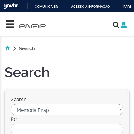
COMUNICA BR
ACESSO À INFORMAÇÃO
PARTI
Skip navigation
IR
PARA
O
CONTEÚDO
Search
Search
Search:
for