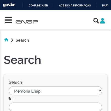
COMUNICA BR
ACESSO À INFORMAÇÃO
PARTI
Skip navigation
IR
PARA
O
CONTEÚDO
Search
Search
Search:
for