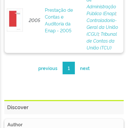
Administração
Prestação de
Pública (Enap)
;
Contas e
2005
Controladoria-
Auditoria da
Geral da União
Enap - 2005
(CGU)
;
Tribunal
de Contas da
União (TCU)
previous
1
next
Discover
Author