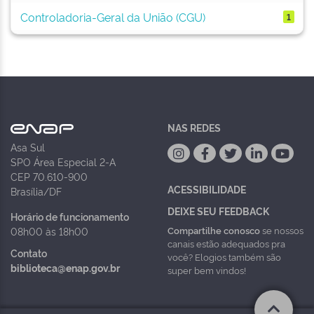
Controladoria-Geral da União (CGU)
1
NAS REDES
Asa Sul
SPO Área Especial 2-A
CEP 70.610-900
ACESSIBILIDADE
Brasília/DF
DEIXE SEU FEEDBACK
Horário de funcionamento
Compartilhe conosco
se nossos
08h00 às 18h00
canais estão adequados pra
Contato
você? Elogios também são
biblioteca@enap.gov.br
super bem vindos!