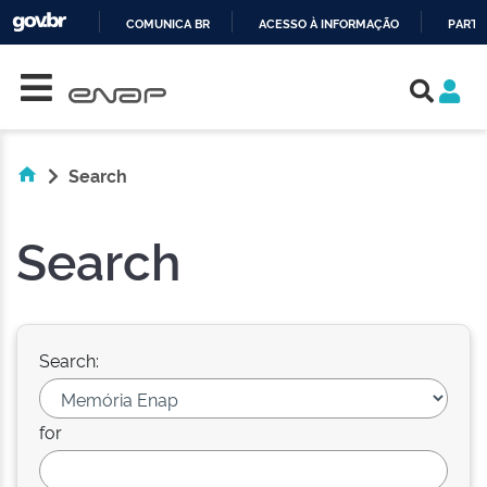
COMUNICA BR
ACESSO À INFORMAÇÃO
PARTI
Skip navigation
IR
PARA
O
CONTEÚDO
Search
Search
Search:
for