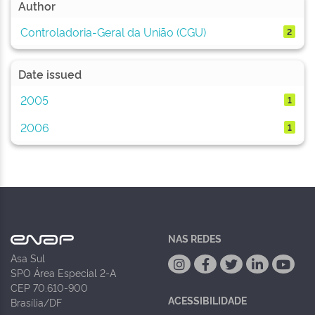
Author
Controladoria-Geral da União (CGU)
2
Date issued
2005
1
2006
1
NAS REDES
Asa Sul
SPO Área Especial 2-A
CEP 70.610-900
ACESSIBILIDADE
Brasília/DF