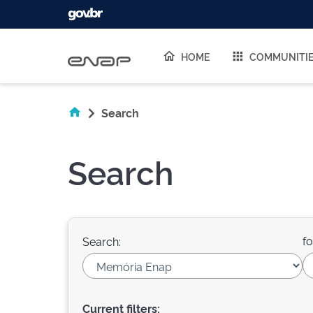
Skip navigation
HOME
COMMUNITI
Search
Search
fo
Search:
Current filters: