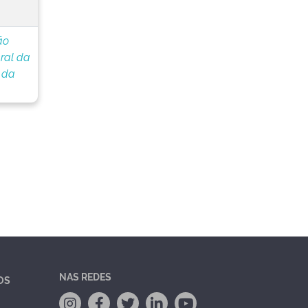
ão
ral da
 da
NAS REDES
OS