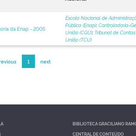
Escola Nacional de Administraç
Pública (Enap)
;
Controladoria-Ge
toria da Enap - 2005
União (CGU)
;
Tribunal de Contas
União (TCU)
revious
1
next
LA
BIBLIOTECA GRACILIANO RAM
S
CENTRAL DE CONTEÚDO