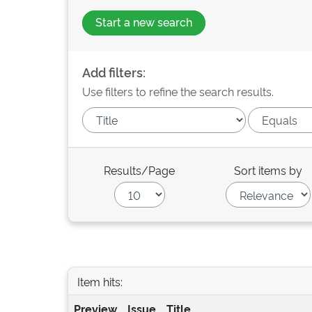
Start a new search
Add filters:
Use filters to refine the search results.
Results/Page
Sort items by
Item hits:
Preview
Issue
Title