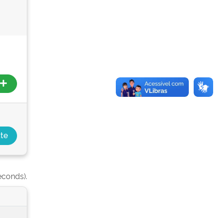
econds).