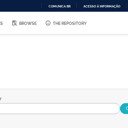
COMUNICA BR
ACESSO À INFORMAÇÃO
IR
PARA
ES
BROWSE
THE REPOSITORY
O
CONTEÚDO
r