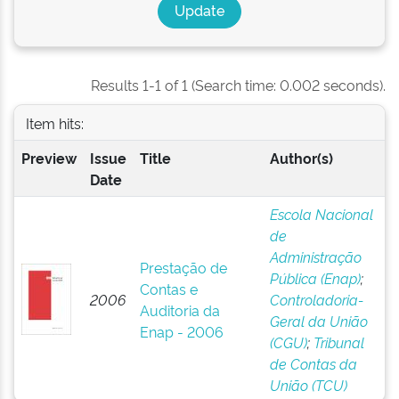
Results 1-1 of 1 (Search time: 0.002 seconds).
Item hits:
Preview
Issue
Title
Author(s)
Date
Escola Nacional
de
Administração
Prestação de
Pública (Enap)
;
Contas e
2006
Controladoria-
Auditoria da
Geral da União
Enap - 2006
(CGU)
;
Tribunal
de Contas da
União (TCU)