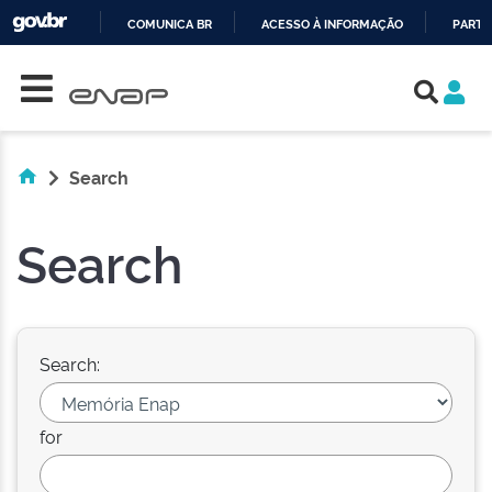
COMUNICA BR
ACESSO À INFORMAÇÃO
PARTI
Skip navigation
IR
PARA
O
CONTEÚDO
Search
Search
Search:
for