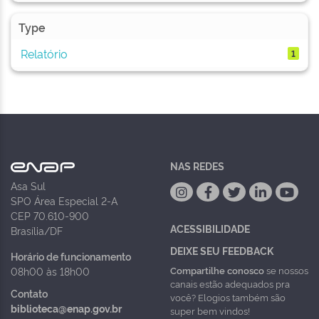
Type
Relatório
1
NAS REDES
Asa Sul
SPO Área Especial 2-A
CEP 70.610-900
ACESSIBILIDADE
Brasília/DF
DEIXE SEU FEEDBACK
Horário de funcionamento
Compartilhe conosco
se nossos
08h00 às 18h00
canais estão adequados pra
Contato
você? Elogios também são
biblioteca@enap.gov.br
super bem vindos!