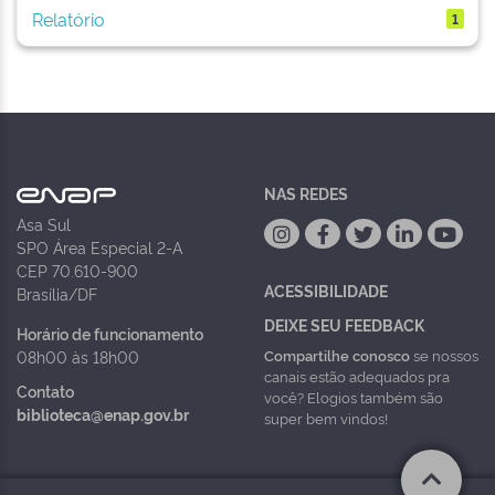
Relatório
1
NAS REDES
Asa Sul
SPO Área Especial 2-A
CEP 70.610-900
ACESSIBILIDADE
Brasília/DF
DEIXE SEU FEEDBACK
Horário de funcionamento
Compartilhe conosco
se nossos
08h00 às 18h00
canais estão adequados pra
Contato
você? Elogios também são
biblioteca@enap.gov.br
super bem vindos!