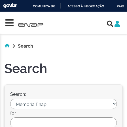
COMUNICA BR
ACESSO À INFORMAÇÃO
PARTI
Skip navigation
IR
PARA
O
CONTEÚDO
Search
Search
Search:
for