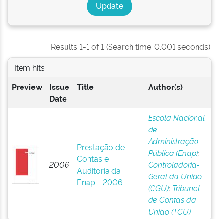
Results 1-1 of 1 (Search time: 0.001 seconds).
Item hits:
Preview
Issue
Title
Author(s)
Date
Escola Nacional
de
Administração
Prestação de
Pública (Enap)
;
Contas e
2006
Controladoria-
Auditoria da
Geral da União
Enap - 2006
(CGU)
;
Tribunal
de Contas da
União (TCU)