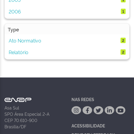
2006
1
Type
Ato Normativo
2
Relatório
2
NAS REDES
Asa Sul
SPO Área Especial 2-A
CEP 70.610-900
ACESSIBILIDADE
Brasília/DF