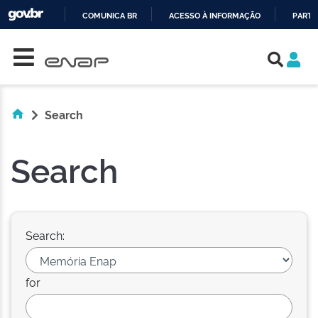
COMUNICA BR
ACESSO À INFORMAÇÃO
PARTI
Skip navigation
IR
PARA
O
CONTEÚDO
Search
Search
Search:
for