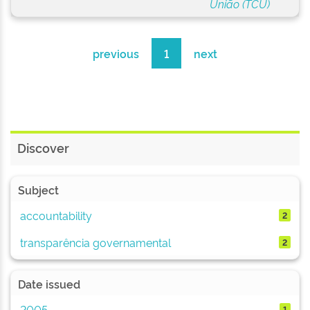
União (TCU)
previous
1
next
Discover
Subject
accountability
2
transparência governamental
2
Date issued
2005
1