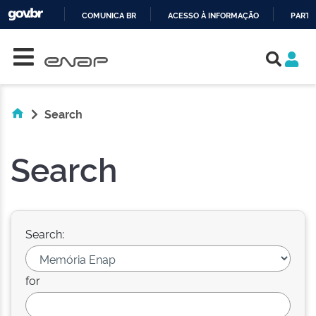
COMUNICA BR
ACESSO À INFORMAÇÃO
PARTI
Skip navigation
IR
PARA
O
CONTEÚDO
Search
Search
Search:
for