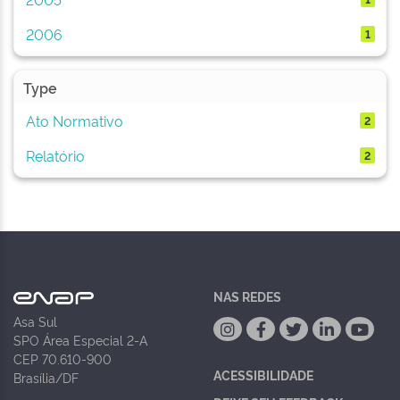
2006
1
Type
Ato Normativo
2
Relatório
2
NAS REDES
Asa Sul
SPO Área Especial 2-A
CEP 70.610-900
ACESSIBILIDADE
Brasília/DF