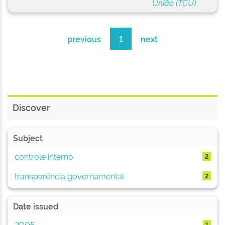
União (TCU)
previous
1
next
Discover
Subject
controle interno
2
transparência governamental
2
Date issued
2005
1