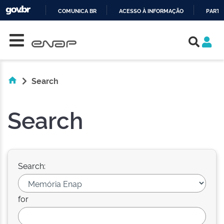
COMUNICA BR
ACESSO À INFORMAÇÃO
PARTI
Skip navigation
IR
PARA
O
CONTEÚDO
Search
Search
Search:
for