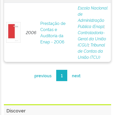
Escola Nacional
de
Administração
Prestação de
Pública (Enap)
;
Contas e
2006
Controladoria-
Auditoria da
Geral da União
Enap - 2006
(CGU)
;
Tribunal
de Contas da
União (TCU)
previous
1
next
Discover