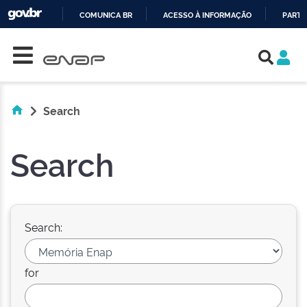
COMUNICA BR
ACESSO À INFORMAÇÃO
PARTI
Skip navigation
IR
PARA
O
CONTEÚDO
Search
Search
Search:
for