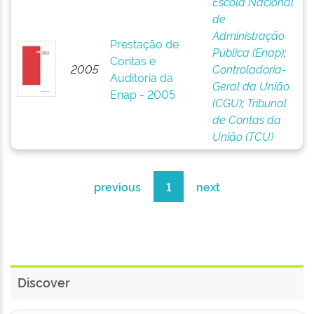
Escola Nacional
de
Administração
Prestação de
Pública (Enap)
;
Contas e
2005
Controladoria-
Auditoria da
Geral da União
Enap - 2005
(CGU)
;
Tribunal
de Contas da
União (TCU)
previous
1
next
Discover