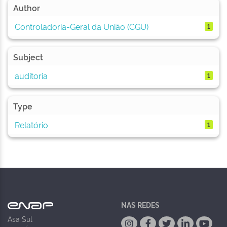
Author
Controladoria-Geral da União (CGU)
1
Subject
auditoria
1
Type
Relatório
1
NAS REDES
Asa Sul