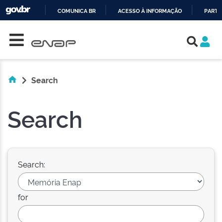
COMUNICA BR
ACESSO À INFORMAÇÃO
PARTI
Skip navigation
IR
PARA
O
CONTEÚDO
Search
Search
Search:
for