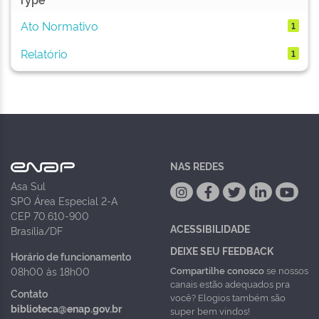
Ato Normativo
1
Relatório
1
NAS REDES
Asa Sul
SPO Área Especial 2-A
CEP 70.610-900
ACESSIBILIDADE
Brasília/DF
DEIXE SEU FEEDBACK
Horário de funcionamento
Compartilhe conosco
se nossos
08h00 às 18h00
canais estão adequados pra
Contato
você? Elogios também são
biblioteca@enap.gov.br
super bem vindos!