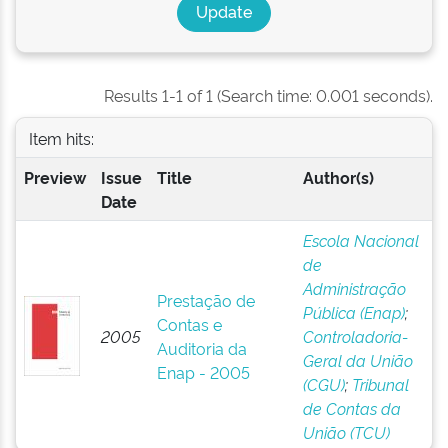
Results 1-1 of 1 (Search time: 0.001 seconds).
Item hits:
Preview
Issue
Title
Author(s)
Date
Escola Nacional
de
Administração
Prestação de
Pública (Enap)
;
Contas e
2005
Controladoria-
Auditoria da
Geral da União
Enap - 2005
(CGU)
;
Tribunal
de Contas da
União (TCU)