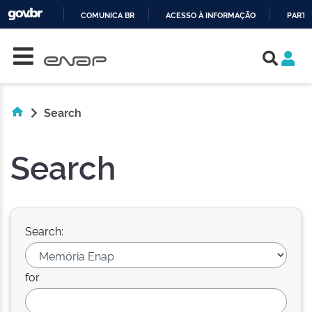
COMUNICA BR
ACESSO À INFORMAÇÃO
PARTI
Skip navigation
IR
PARA
O
CONTEÚDO
Search
Search
Search:
for