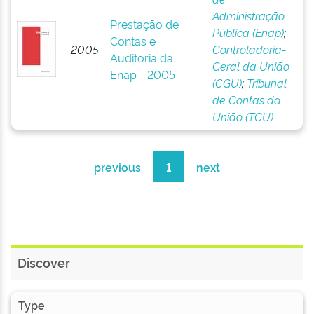
Administração
Prestação de
Pública (Enap)
;
Contas e
2005
Controladoria-
Auditoria da
Geral da União
Enap - 2005
(CGU)
;
Tribunal
de Contas da
União (TCU)
previous
1
next
Discover
Type