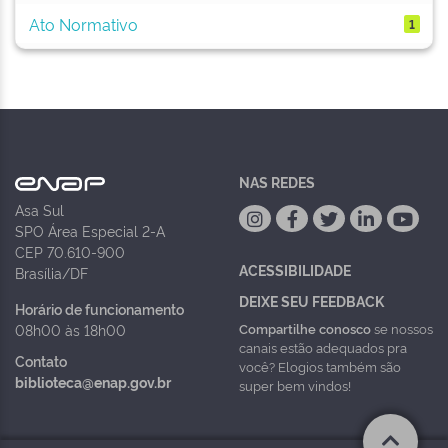
Ato Normativo
1
NAS REDES
Asa Sul
SPO Área Especial 2-A
CEP 70.610-900
ACESSIBILIDADE
Brasília/DF
DEIXE SEU FEEDBACK
Horário de funcionamento
Compartilhe conosco
se nossos
08h00 às 18h00
canais estão adequados pra
Contato
você? Elogios também são
biblioteca@enap.gov.br
super bem vindos!