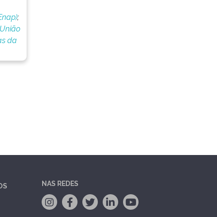
Enap)
;
 União
as da
NAS REDES
OS