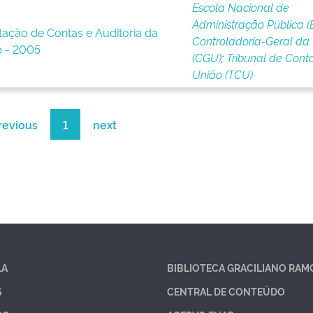
Escola Nacional de
Administração Pública (
tação de Contas e Auditoria da
Controladoria-Geral da
 - 2005
(CGU)
;
Tribunal de Cont
União (TCU)
revious
1
next
LA
BIBLIOTECA GRACILIANO RAM
S
CENTRAL DE CONTEÚDO