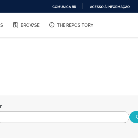
COMUNICA BR
ACESSO À INFORMAÇÃO
IR
PARA
ES
BROWSE
THE REPOSITORY
O
CONTEÚDO
r