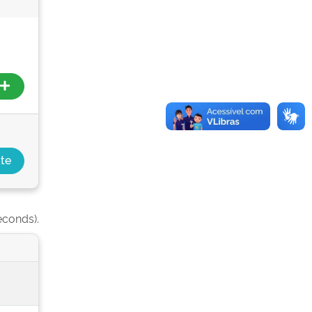
econds).