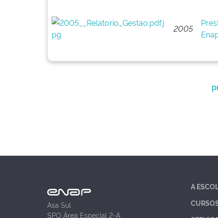
Pres
2005
Enap
p
A ESCO
CURSO
Asa Sul
SPO Área Especial 2-A