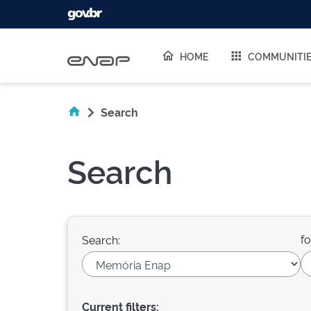
Skip navigation
HOME
COMMUNITI
Search
Search
fo
Search:
Current filters: