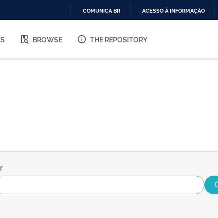
COMUNICA BR
ACESSO À INFORMAÇÃO
IR
PARA
ES
BROWSE
THE REPOSITORY
O
CONTEÚDO
r