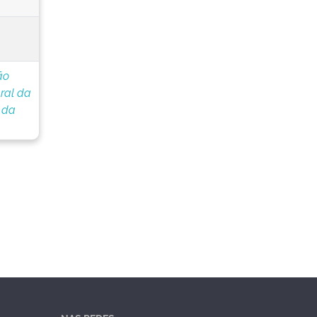
ão
ral da
 da