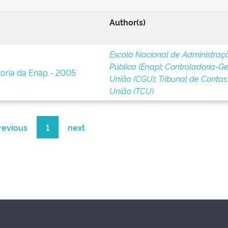
Author(s)
Escola Nacional de Administraç
Pública (Enap)
;
Controladoria-Ge
toria da Enap - 2005
União (CGU)
;
Tribunal de Contas
União (TCU)
revious
1
next