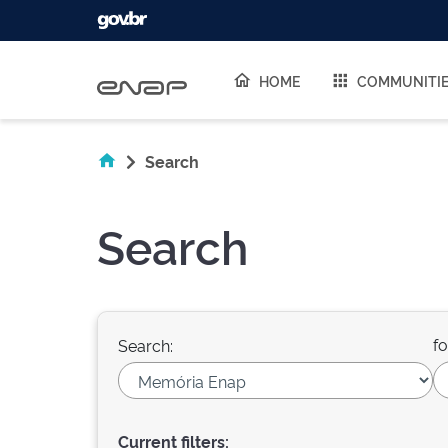
Skip navigation
HOME
COMMUNITI
Search
Search
fo
Search:
Current filters: