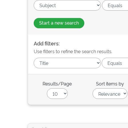
Start a new search
Add filters:
Use filters to refine the search results.
Results/Page
Sort items by