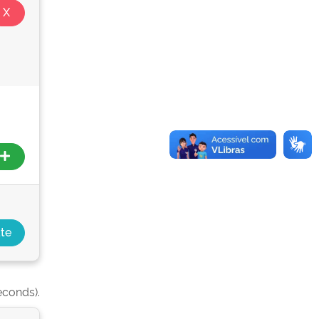
econds).