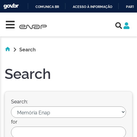
COMUNICA BR
ACESSO À INFORMAÇÃO
PARTI
Skip navigation
IR
PARA
O
CONTEÚDO
Search
Search
Search:
for