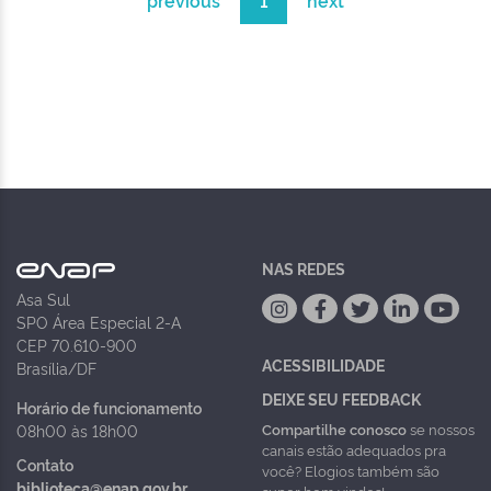
previous
1
next
NAS REDES
Asa Sul
SPO Área Especial 2-A
CEP 70.610-900
ACESSIBILIDADE
Brasília/DF
DEIXE SEU FEEDBACK
Horário de funcionamento
Compartilhe conosco
se nossos
08h00 às 18h00
canais estão adequados pra
Contato
você? Elogios também são
biblioteca@enap.gov.br
super bem vindos!