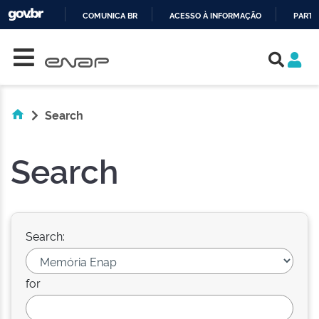
COMUNICA BR
ACESSO À INFORMAÇÃO
PARTI
Skip navigation
IR
PARA
O
CONTEÚDO
Search
Search
Search:
for