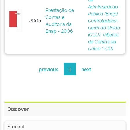
Administração
Prestação de
Pública (Enap)
;
Contas e
2006
Controladoria-
Auditoria da
Geral da União
Enap - 2006
(CGU)
;
Tribunal
de Contas da
União (TCU)
previous
1
next
Discover
Subject