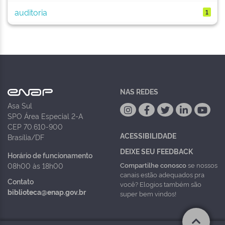
auditoria
1
NAS REDES
Asa Sul
SPO Área Especial 2-A
CEP 70.610-900
ACESSIBILIDADE
Brasília/DF
DEIXE SEU FEEDBACK
Horário de funcionamento
Compartilhe conosco
se nossos
08h00 às 18h00
canais estão adequados pra
Contato
você? Elogios também são
biblioteca@enap.gov.br
super bem vindos!