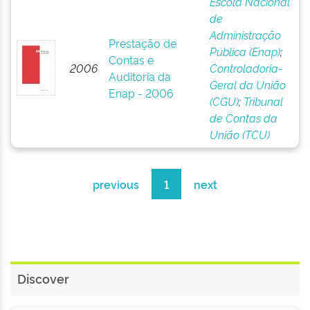
Escola Nacional
de
Administração
Prestação de
Pública (Enap)
;
Contas e
2006
Controladoria-
Auditoria da
Geral da União
Enap - 2006
(CGU)
;
Tribunal
de Contas da
União (TCU)
previous
1
next
Discover