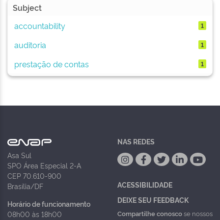
Subject
accountability
1
auditoria
1
prestação de contas
1
NAS REDES
Asa Sul
SPO Área Especial 2-A
CEP 70.610-900
ACESSIBILIDADE
Brasília/DF
DEIXE SEU FEEDBACK
Horário de funcionamento
Compartilhe conosco
se nossos
08h00 às 18h00