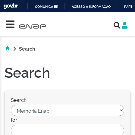
COMUNICA BR
ACESSO À INFORMAÇÃO
PARTI
Skip navigation
IR
PARA
O
CONTEÚDO
Search
Search
Search:
for