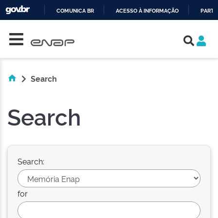
COMUNICA BR
ACESSO À INFORMAÇÃO
PARTI
Skip navigation
IR
PARA
O
CONTEÚDO
Search
Search
Search:
for