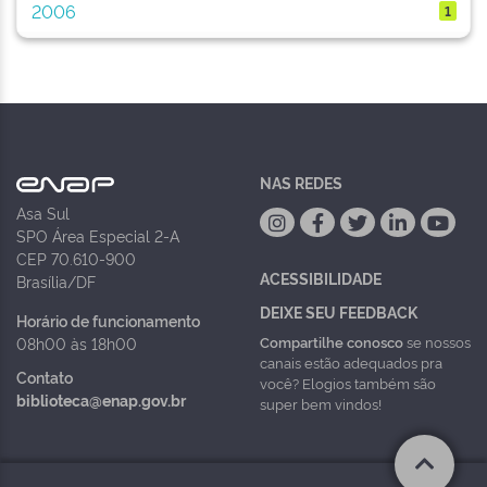
2006
1
NAS REDES
Asa Sul
SPO Área Especial 2-A
CEP 70.610-900
ACESSIBILIDADE
Brasília/DF
DEIXE SEU FEEDBACK
Horário de funcionamento
Compartilhe conosco
se nossos
08h00 às 18h00
canais estão adequados pra
Contato
você? Elogios também são
biblioteca@enap.gov.br
super bem vindos!