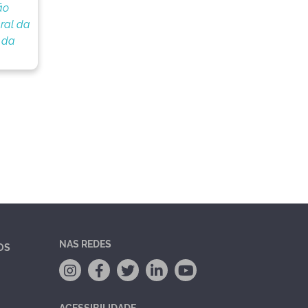
ão
ral da
 da
NAS REDES
OS
ACESSIBILIDADE