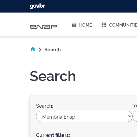
Skip navigation
HOME
COMMUNITI
Search
Search
fo
Search:
Current filters: