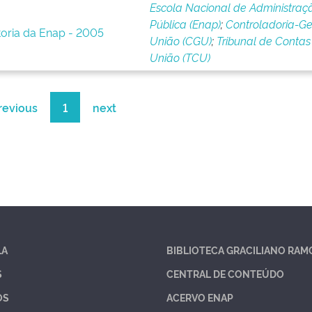
Escola Nacional de Administraç
Pública (Enap)
;
Controladoria-Ge
toria da Enap - 2005
União (CGU)
;
Tribunal de Contas
União (TCU)
revious
1
next
LA
BIBLIOTECA GRACILIANO RAM
S
CENTRAL DE CONTEÚDO
OS
ACERVO ENAP