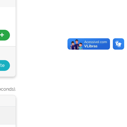
econds).