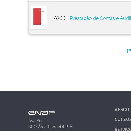
2006
Prestação de Contas e Audi
p
A ESCO
CURSO
Asa Sul
SPO Área Especial 2-A
SERVIÇ