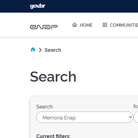
Skip navigation
HOME
COMMUNITI
Search
Search
fo
Search:
Current filters: