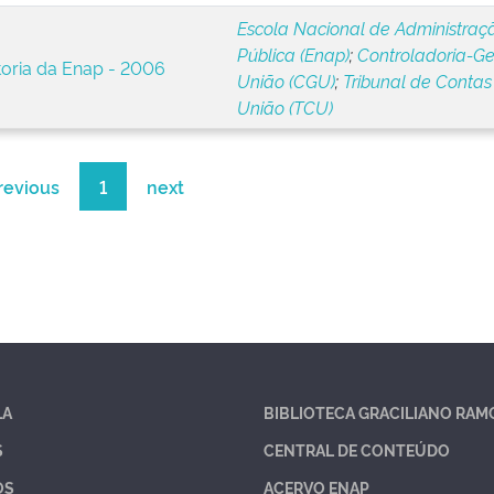
Escola Nacional de Administraç
Pública (Enap)
;
Controladoria-Ge
toria da Enap - 2006
União (CGU)
;
Tribunal de Contas
União (TCU)
revious
1
next
LA
BIBLIOTECA GRACILIANO RAM
S
CENTRAL DE CONTEÚDO
OS
ACERVO ENAP