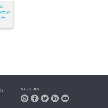
ão
ral da
 da
NAS REDES
OS