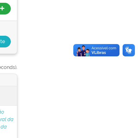
econds).
ão
ral da
 da