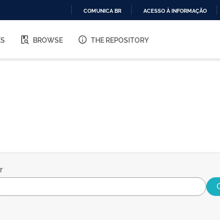
COMUNICA BR
ACESSO À INFORMAÇÃO
IR
PARA
ES
BROWSE
THE REPOSITORY
O
CONTEÚDO
r