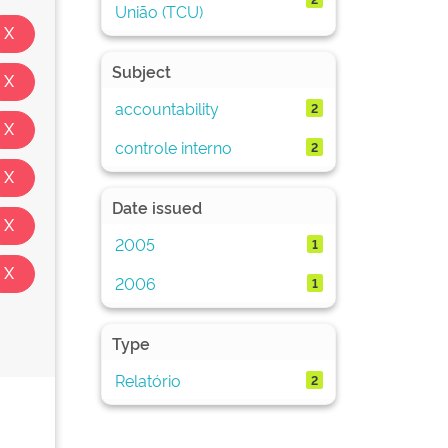
União (TCU)
Subject
accountability
2
controle interno
2
Date issued
2005
1
2006
1
Type
Relatório
2