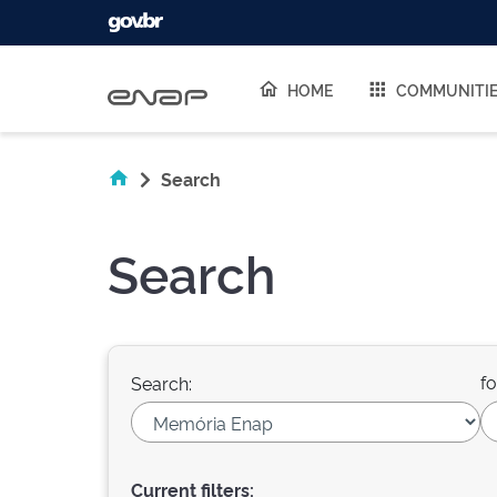
Skip navigation
HOME
COMMUNITI
Search
Search
fo
Search:
Current filters: