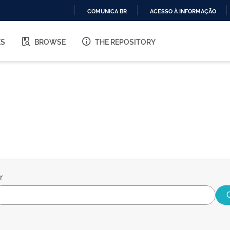
COMUNICA BR
ACESSO À INFORMAÇÃO
IR
PARA
ES
BROWSE
THE REPOSITORY
O
CONTEÚDO
r