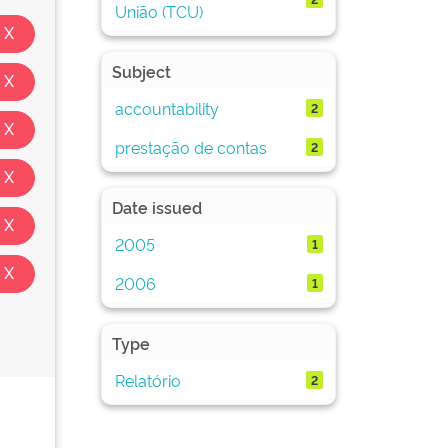
União (TCU)
Subject
accountability
2
prestação de contas
2
Date issued
2005
1
2006
1
Type
Relatório
2