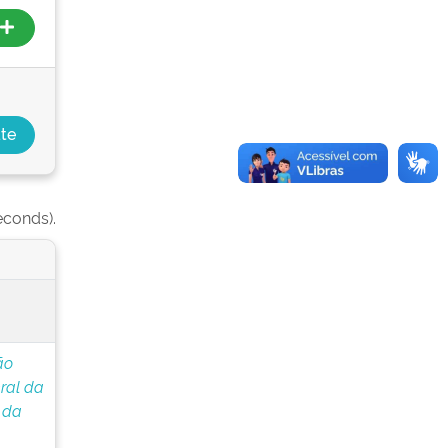
econds).
ão
ral da
 da