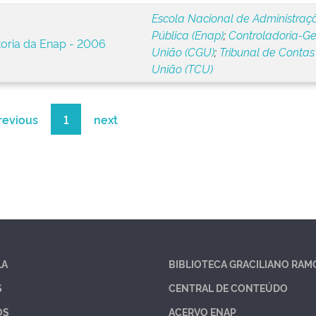
Escola Nacional de Administraç
Pública (Enap)
;
Controladoria-Ge
toria da Enap - 2006
União (CGU)
;
Tribunal de Contas
União (TCU)
revious
1
next
LA
BIBLIOTECA GRACILIANO RAM
S
CENTRAL DE CONTEÚDO
OS
ACERVO ENAP