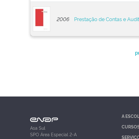
2006
Prestação de Contas e Audi
p
A ESCO
CURSO
Asa Sul
SPO Área Especial 2-A
SERVIÇ