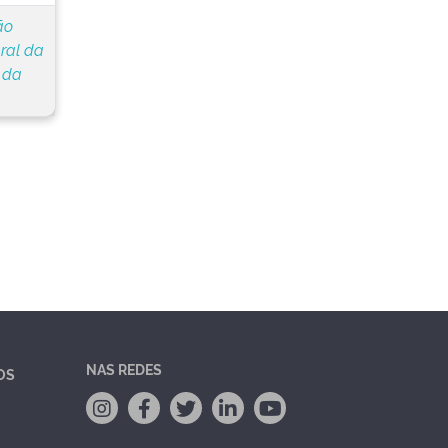
ão
ral da
 da
NAS REDES
OS