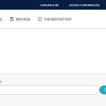
COMUNICA BR
ACESSO À INFORMAÇÃO
IR
PARA
ES
BROWSE
THE REPOSITORY
O
CONTEÚDO
r