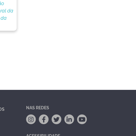
ão
ral da
 da
NAS REDES
OS
ACESSIBILIDADE