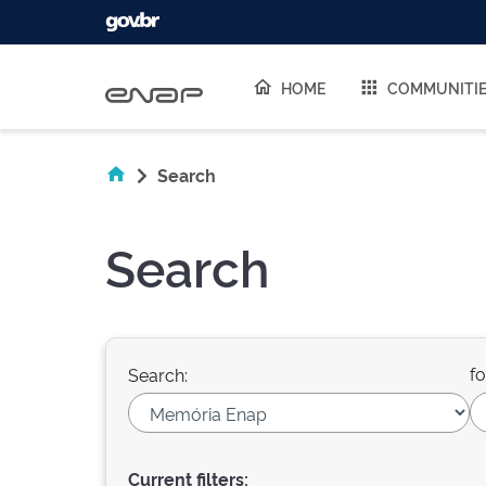
Skip navigation
HOME
COMMUNITI
Search
Search
fo
Search:
Current filters: