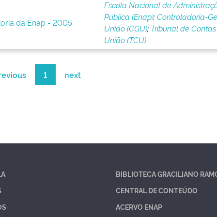
Escola Nacional de Administraç
Pública (Enap)
;
Controladoria-Ge
toria da Enap - 2005
União (CGU)
;
Tribunal de Contas
União (TCU)
revious
1
next
LA
BIBLIOTECA GRACILIANO RAM
S
CENTRAL DE CONTEÚDO
OS
ACERVO ENAP