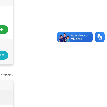
econds).