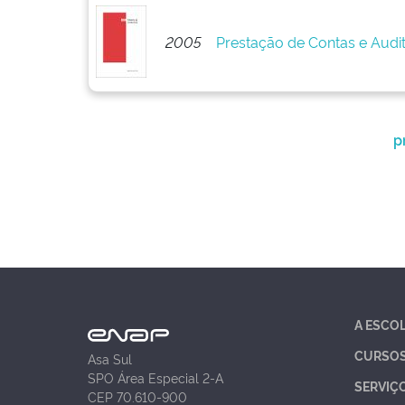
2005
Prestação de Contas e Audi
p
A ESCO
CURSO
Asa Sul
SPO Área Especial 2-A
SERVIÇ
CEP 70.610-900