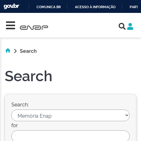
COMUNICA BR
ACESSO À INFORMAÇÃO
PARTI
Skip navigation
IR
PARA
O
CONTEÚDO
Search
Search
Search:
for