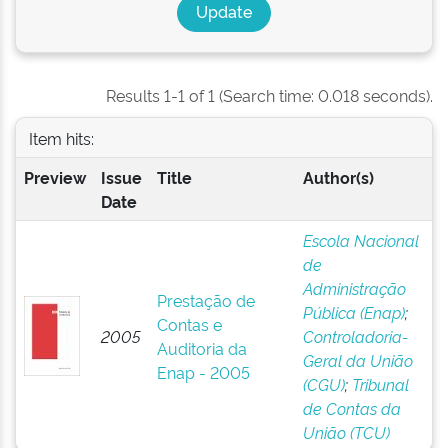
Results 1-1 of 1 (Search time: 0.018 seconds).
Item hits:
Preview
Issue
Title
Author(s)
Date
Escola Nacional
de
Administração
Prestação de
Pública (Enap)
;
Contas e
2005
Controladoria-
Auditoria da
Geral da União
Enap - 2005
(CGU)
;
Tribunal
de Contas da
União (TCU)