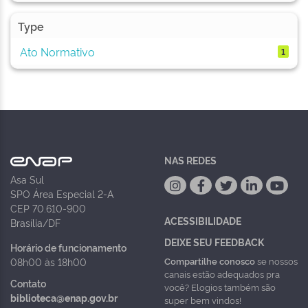
Type
Ato Normativo
1
NAS REDES
Asa Sul
SPO Área Especial 2-A
CEP 70.610-900
ACESSIBILIDADE
Brasília/DF
DEIXE SEU FEEDBACK
Horário de funcionamento
Compartilhe conosco
se nossos
08h00 às 18h00
canais estão adequados pra
Contato
você? Elogios também são
biblioteca@enap.gov.br
super bem vindos!