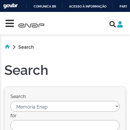
COMUNICA BR
ACESSO À INFORMAÇÃO
PARTI
Skip navigation
IR
PARA
O
CONTEÚDO
Search
Search
Search:
for