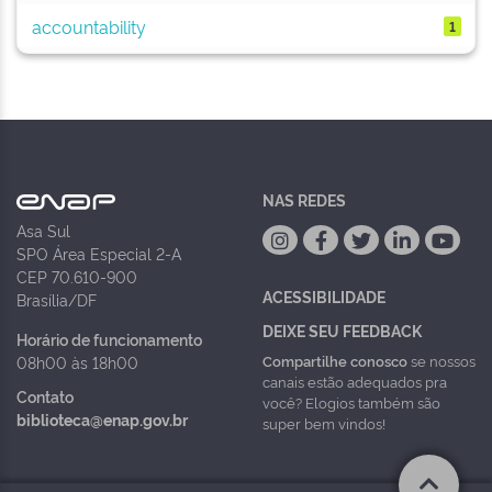
accountability
1
NAS REDES
Asa Sul
SPO Área Especial 2-A
CEP 70.610-900
ACESSIBILIDADE
Brasília/DF
DEIXE SEU FEEDBACK
Horário de funcionamento
Compartilhe conosco
se nossos
08h00 às 18h00
canais estão adequados pra
Contato
você? Elogios também são
biblioteca@enap.gov.br
super bem vindos!