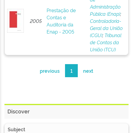
Administração
Prestação de
Pública (Enap)
;
Contas e
2005
Controladoria-
Auditoria da
Geral da União
Enap - 2005
(CGU)
;
Tribunal
de Contas da
União (TCU)
previous
1
next
Discover
Subject