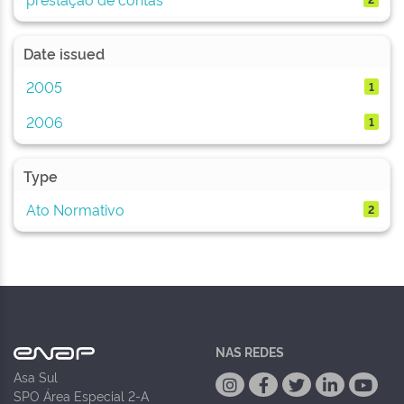
Date issued
2005
1
2006
1
Type
Ato Normativo
2
NAS REDES
Asa Sul
SPO Área Especial 2-A