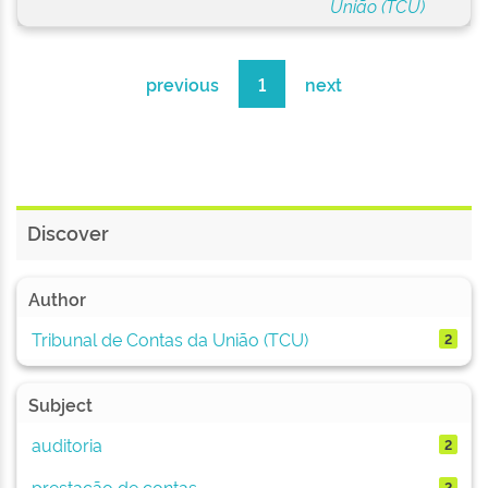
União (TCU)
previous
1
next
Discover
Author
Tribunal de Contas da União (TCU)
2
Subject
auditoria
2
prestação de contas
2