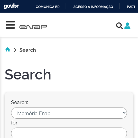
COMUNICA BR
ACESSO À INFORMAÇÃO
PARTI
Skip navigation
IR
PARA
O
CONTEÚDO
Search
Search
Search:
for