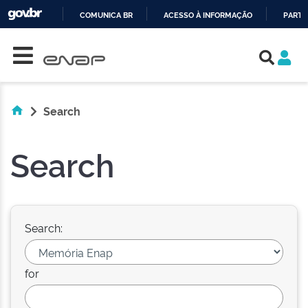
COMUNICA BR
ACESSO À INFORMAÇÃO
PARTI
Skip navigation
IR
PARA
O
CONTEÚDO
Search
Search
Search:
for