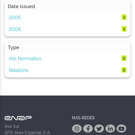
Date issued
2005
1
2006
1
Type
Ato Normativo
2
Relatório
2
NAS REDES
Asa Sul
SPO Área Especial 2-A