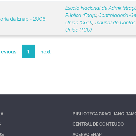
Escola Nacional de Administraç
Pública (Enap)
;
Controladoria-Ge
toria da Enap - 2006
União (CGU)
;
Tribunal de Contas
União (TCU)
revious
1
next
LA
BIBLIOTECA GRACILIANO RAM
S
CENTRAL DE CONTEÚDO
OS
ACERVO ENAP