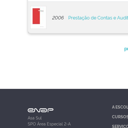
2006
Prestação de Contas e Audi
p
A ESCO
CURSO
Asa Sul
SPO Área Especial 2-A
SERVIÇ