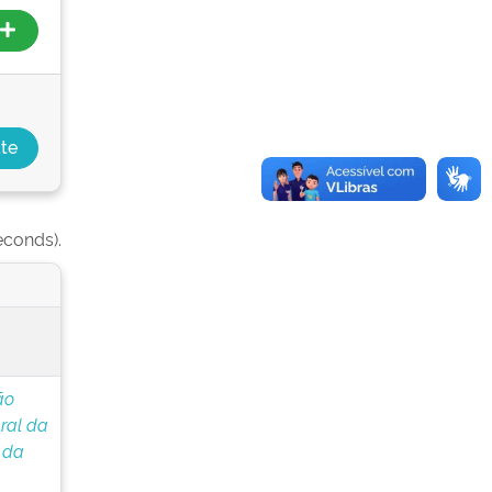
econds).
ão
ral da
 da