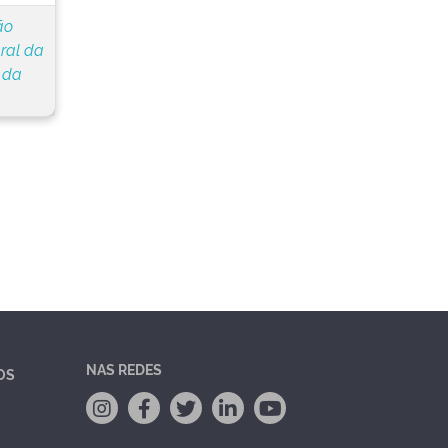
ão
ral da
 da
NAS REDES
OS