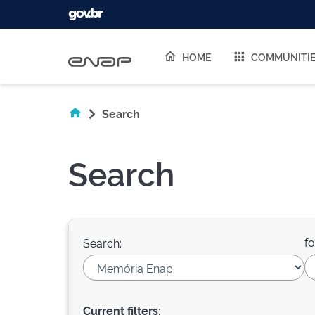
Skip navigation
HOME
COMMUNITI
Search
Search
fo
Search:
Current filters: