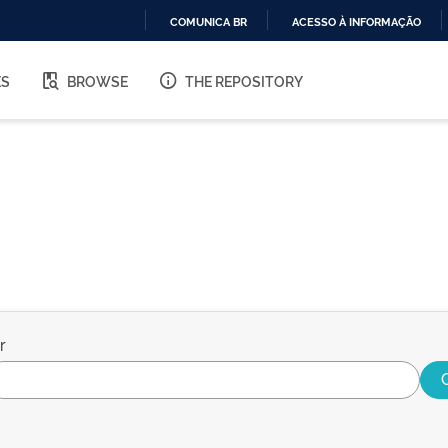
COMUNICA BR
ACESSO À INFORMAÇÃO
IR
PARA
ES
BROWSE
THE REPOSITORY
O
CONTEÚDO
r