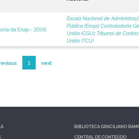
Escola Nacional de Administraç
Pública (Enap)
;
Controladoria-Ge
toria da Enap - 2005
União (CGU)
;
Tribunal de Contas
União (TCU)
revious
1
next
LA
BIBLIOTECA GRACILIANO RAM
S
CENTRAL DE CONTEÚDO