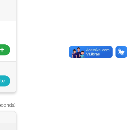
econds).