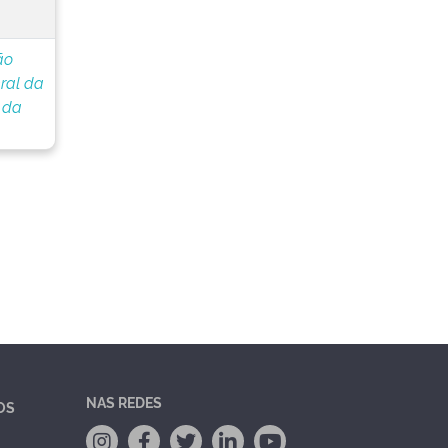
ão
ral da
 da
NAS REDES
OS