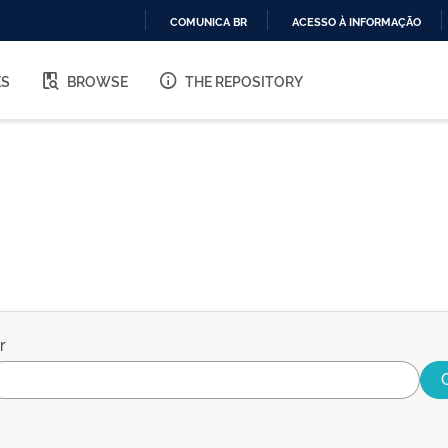
COMUNICA BR
ACESSO À INFORMAÇÃO
IR
PARA
ES
BROWSE
THE REPOSITORY
O
CONTEÚDO
r