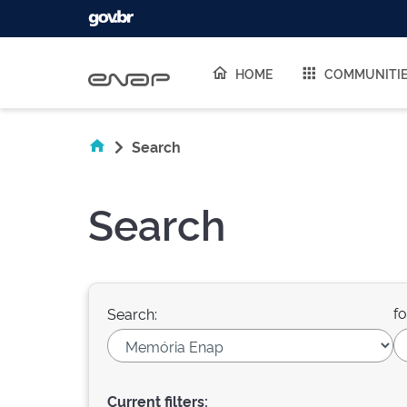
Skip navigation
HOME
COMMUNITI
Search
Search
fo
Search:
Current filters: