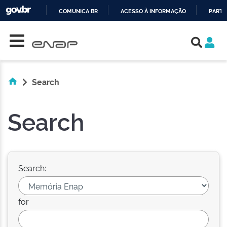
COMUNICA BR
ACESSO À INFORMAÇÃO
PARTI
Skip navigation
IR
PARA
O
CONTEÚDO
Search
Search
Search:
for