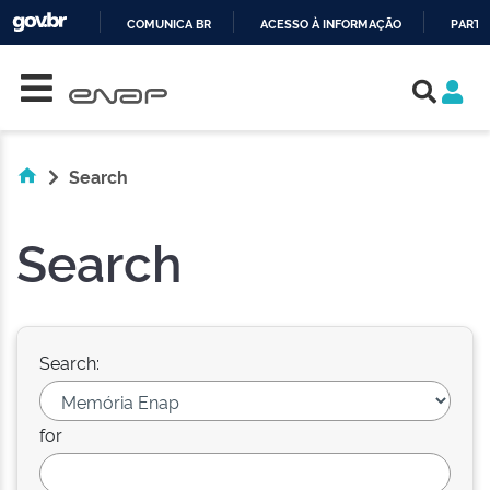
COMUNICA BR
ACESSO À INFORMAÇÃO
PARTI
Skip navigation
IR
PARA
O
CONTEÚDO
Search
Search
Search:
for