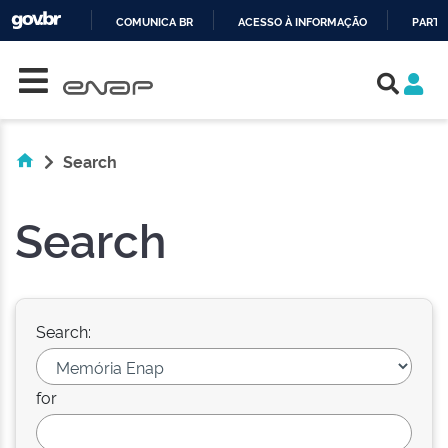
COMUNICA BR
ACESSO À INFORMAÇÃO
PARTI
Skip navigation
IR
PARA
O
CONTEÚDO
Search
Search
Search:
for