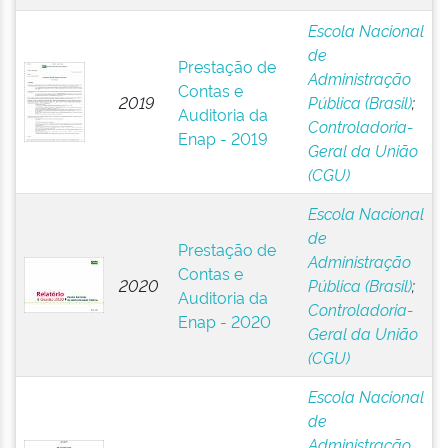
Escola Nacional
de
Prestação de
Administração
Contas e
2019
Pública (Brasil)
;
Auditoria da
Controladoria-
Enap - 2019
Geral da União
(CGU)
Escola Nacional
de
Prestação de
Administração
Contas e
2020
Pública (Brasil)
;
Auditoria da
Controladoria-
Enap - 2020
Geral da União
(CGU)
Escola Nacional
de
Administração