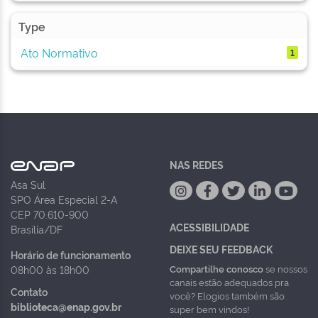
Type
Ato Normativo
1
NAS REDES
Asa Sul
SPO Área Especial 2-A
CEP 70.610-900
ACESSIBILIDADE
Brasília/DF
DEIXE SEU FEEDBACK
Horário de funcionamento
Compartilhe conosco
se nossos
08h00 às 18h00
canais estão adequados pra
Contato
você? Elogios também são
biblioteca@enap.gov.br
super bem vindos!