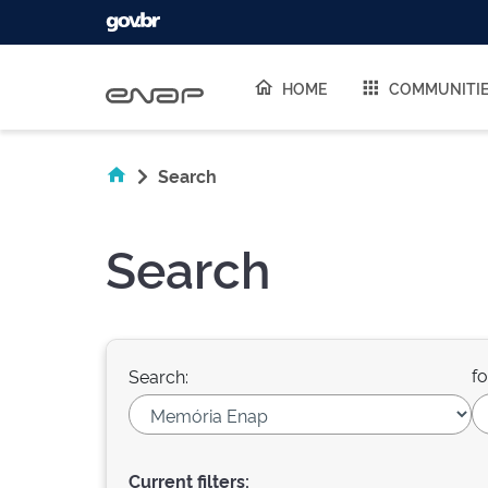
Skip navigation
HOME
COMMUNITI
Search
Search
fo
Search:
Current filters: