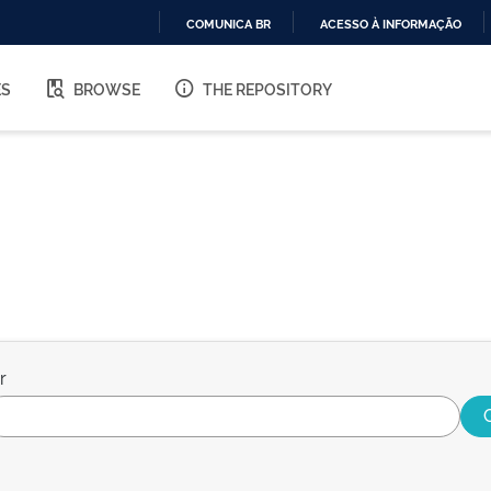
COMUNICA BR
ACESSO À INFORMAÇÃO
IR
PARA
ES
BROWSE
THE REPOSITORY
O
CONTEÚDO
r