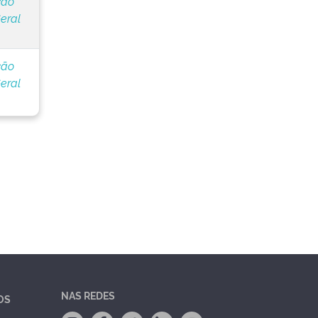
ção
eral
ção
eral
NAS REDES
OS