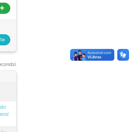
econds).
ção
eral