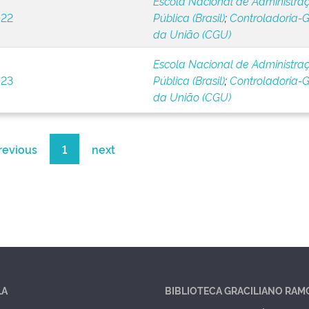
Escola Nacional de Administra
022
Pública (Brasil)
;
Controladoria-G
da União (CGU)
Escola Nacional de Administra
023
Pública (Brasil)
;
Controladoria-G
da União (CGU)
revious
1
next
LA
BIBLIOTECA GRACILIANO RAM