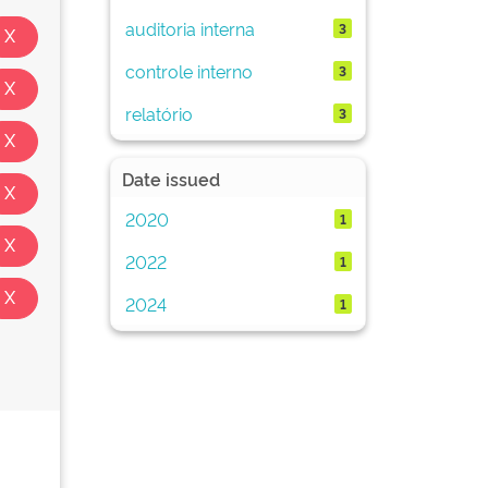
auditoria interna
3
controle interno
3
relatório
3
Date issued
2020
1
2022
1
2024
1