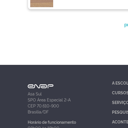
p
A ESCO
CURSO
Asa Sul
SPO Área Especial 2-A
SERVIÇ
CEP 70.610-900
Brasília/DF
PESQUI
ACONT
Horário de funcionamento
08h00 às 18h00