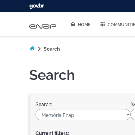
Skip navigation
HOME
COMMUNITI
Search
Search
fo
Search:
Current filters: