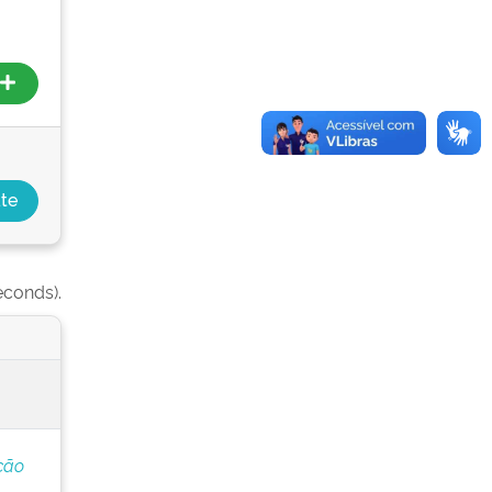
econds).
ção