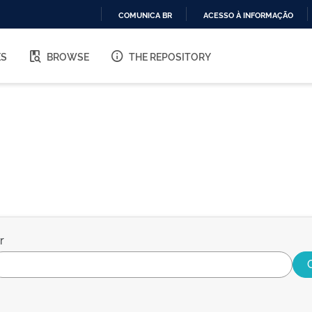
COMUNICA BR
ACESSO À INFORMAÇÃO
IR
PARA
ES
BROWSE
THE REPOSITORY
O
CONTEÚDO
r