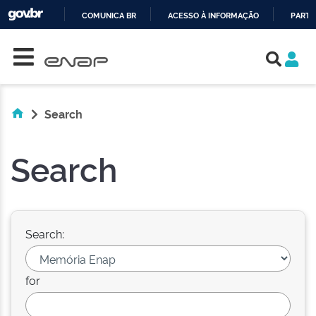
COMUNICA BR
ACESSO À INFORMAÇÃO
PARTI
Skip navigation
IR
PARA
O
CONTEÚDO
Search
Search
Search:
for