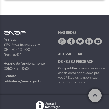
NAS REDES
Asa Sul
SPO Área Especial 2-A
CEP 70.610-900
ACESSIBILIDADE
Brasília/DF
DEIXE SEU FEEDBACK
Horário de funcionamento
Compartilhe conosco
se nossos
08h00 às 18h00
canais estão adequados pra
Contato
você? Elogios também são
biblioteca@enap.gov.br
super bem vindos!