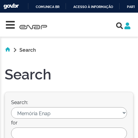
COMUNICA BR
ACESSO À INFORMAÇÃO
PARTI
Skip navigation
IR
PARA
O
CONTEÚDO
Search
Search
Search:
for