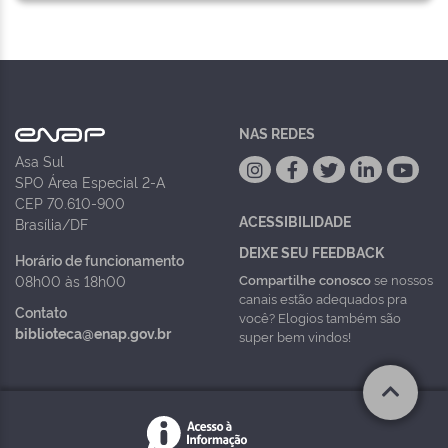
NAS REDES
Asa Sul
SPO Área Especial 2-A
CEP 70.610-900
ACESSIBILIDADE
Brasília/DF
DEIXE SEU FEEDBACK
Horário de funcionamento
Compartilhe conosco
se nossos
08h00 às 18h00
canais estão adequados pra
Contato
você? Elogios também são
biblioteca@enap.gov.br
super bem vindos!