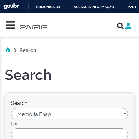
COMUNICA BR
ACESSO À INFORMAÇÃO
PARTI
Skip navigation
IR
PARA
O
CONTEÚDO
Search
Search
Search:
for