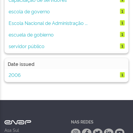
escola de governo
1
Escola Nacional de Administração ...
1
escuela de gobierno
1
servidor público
1
Date issued
2006
1
NAS REDES
Asa Sul