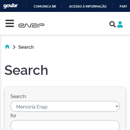
COMUNICA BR
ACESSO À INFORMAÇÃO
PARTI
Skip navigation
IR
PARA
O
CONTEÚDO
Search
Search
Search:
for