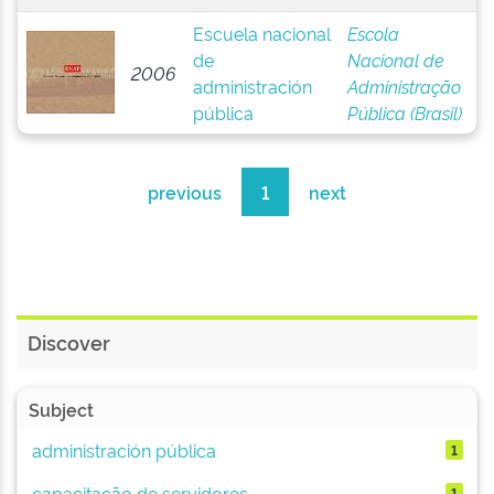
Escuela nacional
Escola
de
Nacional de
2006
administración
Administração
pública
Pública (Brasil)
previous
1
next
Discover
Subject
administración pública
1
capacitação de servidores
1