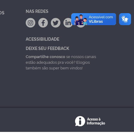
NAS REDES
OS
ACESSIBILIDADE
DEIXE SEU FEEDBACK
Compartilhe conosco
se nossos canais
estão adequados pra você? Elogios
também são super bem vindos!