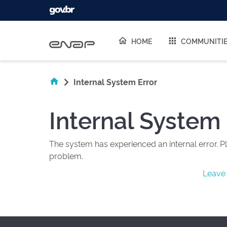
Skip navigation
HOME
COMMUNITI
Internal System Error
Internal System 
The system has experienced an internal error. Pl
problem.
Leave 