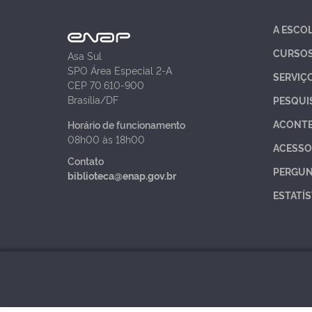
A ESCO
CURSO
Asa Sul
SPO Área Especial 2-A
SERVIÇ
CEP 70.610-900
Brasília/DF
PESQUI
ACONT
Horário de funcionamento
08h00 às 18h00
ACESSO
Contato
PERGUN
biblioteca@enap.gov.br
ESTATÍS