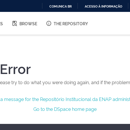
COMUNICA BR
ACESSO À INFORMAÇÃO
IR
PARA
ES
BROWSE
THE REPOSITORY
O
CONTEÚDO
Error
ease try to do what you were doing again, and if the problem 
a message for the Repositório Institucional da ENAP administ
Go to the DSpace home page