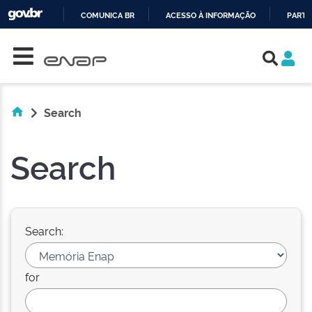
COMUNICA BR
ACESSO À INFORMAÇÃO
PARTI
Skip navigation
IR
PARA
O
CONTEÚDO
Search
Search
Search:
for