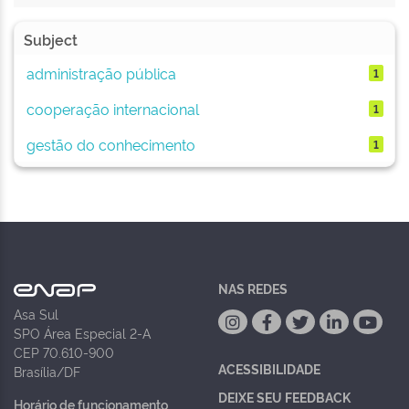
Subject
administração pública
1
cooperação internacional
1
gestão do conhecimento
1
NAS REDES
Asa Sul
SPO Área Especial 2-A
CEP 70.610-900
ACESSIBILIDADE
Brasília/DF
DEIXE SEU FEEDBACK
Horário de funcionamento