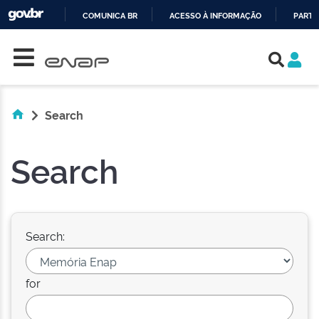
COMUNICA BR
ACESSO À INFORMAÇÃO
PARTI
Skip navigation
IR
PARA
O
CONTEÚDO
Search
Search
Search:
for