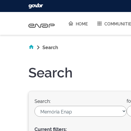
Skip navigation
HOME
COMMUNITI
Search
Search
fo
Search:
Current filters: