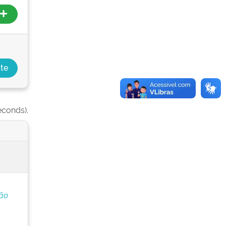
econds).
ção