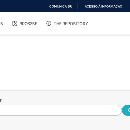
COMUNICA BR
ACESSO À INFORMAÇÃO
IR
PARA
ES
BROWSE
THE REPOSITORY
O
CONTEÚDO
r