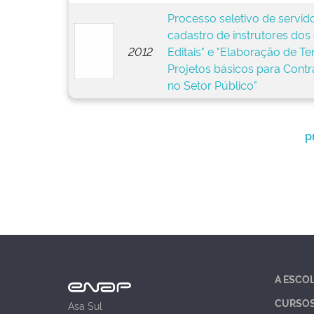
Processo seletivo de servid
cadastro de instrutores dos
2012
Editais" e "Elaboração de T
Projetos básicos para Contr
no Setor Público"
p
A ESCO
CURSO
Asa Sul