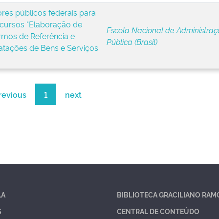
ores públicos federais para
 cursos "Elaboração de
Escola Nacional de Administra
ermos de Referência e
Pública (Brasil)
atações de Bens e Serviços
revious
1
next
LA
BIBLIOTECA GRACILIANO RAM
S
CENTRAL DE CONTEÚDO