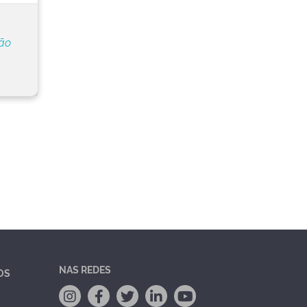
ção
NAS REDES
OS